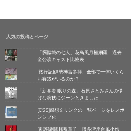
人気の投稿とページ
「髑髏城の七人」花鳥風月極網羅！過去
全公演キャスト比較表
[旅行記]伊勢神宮参拝、全部で一体いくら
お賽銭がいるのか？
「新参者 眠りの森」石原さとみさんの儚
げな演技にジーンときました
[CSS]感想文リンクの一覧ページをレスポ
ンシブ化
[劇評]劇団桟敷童子「博多湾岸台風小僧」