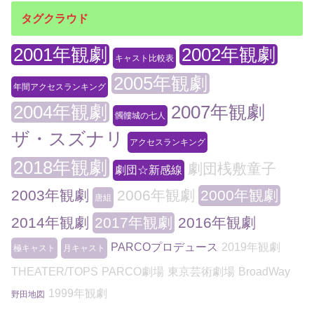
タグクラウド
2001年観劇
2002年観劇
キャスト比較表
2005年観劇
年間アクセスランキング
2004年観劇
2007年観劇
髑髏城の七人
ザ・スズナリ
アクセスランキング
2018年観劇
劇団桟敷童子
劇団☆新感線
2003年観劇
2006年観劇
2000年観劇
唐組
2014年観劇
2017年観劇
2016年観劇
PARCOプロデュース
2019年観劇
極キャスト
月キャスト
THEATER/TOPS
PARCO劇場
東京芸術劇場
BroadWay
1999年観劇
野田地図