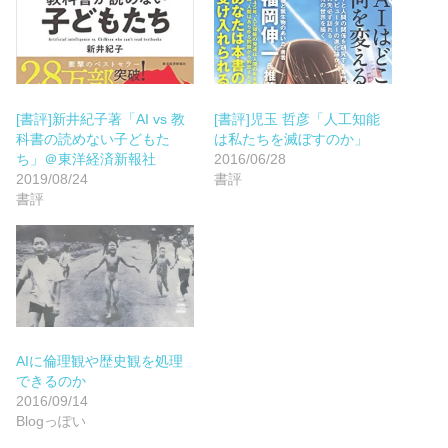
[書評]新井紀子著「AI vs 教
[書評]児玉 哲彦「人工知能
科書の読めない子どもた
は私たちを滅ぼすのか」
ち」＠東洋経済新報社
2016/06/28
2019/08/24
書評
書評
AIに倫理観や歴史観を処理
できるのか
2016/09/14
Blogっぽい