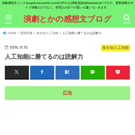
演劇感想文リンク(engeki.kansolink.com/)の中の人(清角克由(@kseikaku)のブログ。更新情報やサ
イト情報だけでなく、管理人の日々の思いも書いていきます。
演劇とかの感想文ブログ
menu
search
HOME
開発関連
集合知/人工知能
人工知能に勝てるのは読解力
2016.11.15
集合知/人工知能
人工知能に勝てるのは読解力
広告