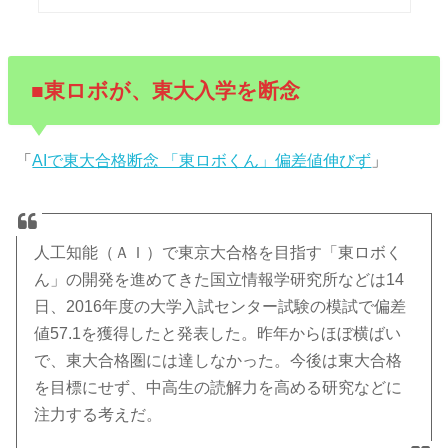
■東ロボが、東大入学を断念
「
AIで東大合格断念 「東ロボくん」偏差値伸びず
」
人工知能（ＡＩ）で東京大合格を目指す「東ロボく
ん」の開発を進めてきた国立情報学研究所などは14
日、2016年度の大学入試センター試験の模試で偏差
値57.1を獲得したと発表した。昨年からほぼ横ばい
で、東大合格圏には達しなかった。今後は東大合格
を目標にせず、中高生の読解力を高める研究などに
注力する考えだ。