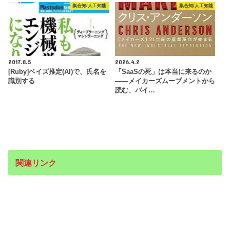
集合知/人工知能
集合知/人工知能
2017.8.5
2026.4.2
[Ruby]ベイズ推定(AI)で、氏名を
「SaaSの死」は本当に来るのか
識別する
――メイカーズムーブメントから
読む、バイ…
関連リンク