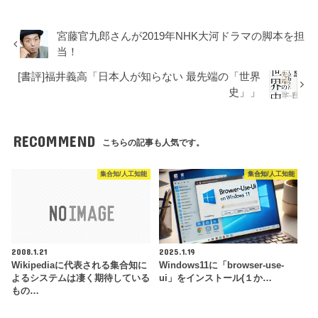
宮藤官九郎さんが2019年NHK大河ドラマの脚本を担
当！
[書評]福井義高「日本人が知らない 最先端の「世界
史」」
RECOMMEND
こちらの記事も人気です。
集合知/人工知能
集合知/人工知能
2008.1.21
2025.1.19
Wikipediaに代表される集合知に
Windows11に「browser-use-
よるシステムは凄く期待している
ui」をインストール(１か…
もの…