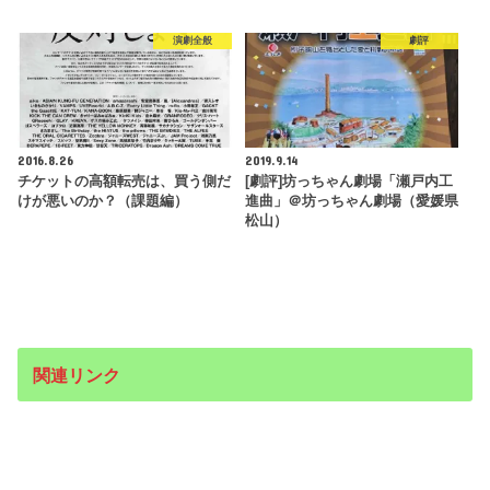
演劇全般
劇評
2016.8.26
2019.9.14
チケットの高額転売は、買う側だ
[劇評]坊っちゃん劇場「瀬戸内工
けが悪いのか？（課題編）
進曲」＠坊っちゃん劇場（愛媛県
松山）
関連リンク