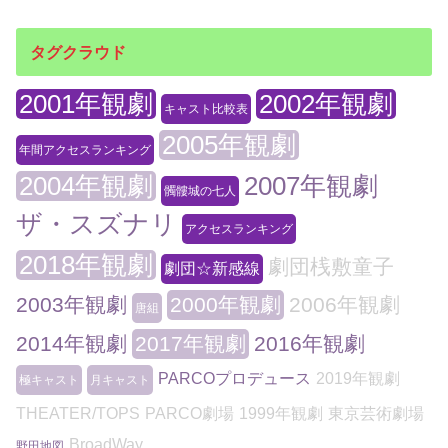
タグクラウド
2001年観劇
2002年観劇
キャスト比較表
2005年観劇
年間アクセスランキング
2004年観劇
2007年観劇
髑髏城の七人
ザ・スズナリ
アクセスランキング
2018年観劇
劇団桟敷童子
劇団☆新感線
2003年観劇
2000年観劇
2006年観劇
唐組
2014年観劇
2017年観劇
2016年観劇
PARCOプロデュース
2019年観劇
極キャスト
月キャスト
THEATER/TOPS
PARCO劇場
1999年観劇
東京芸術劇場
BroadWay
野田地図