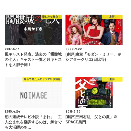
楽しみな舞台！
劇評
2017.5.17
2022.9.22
風キャスト発表。過去の「髑髏城
[劇評]東宝「モダン・ミリー」＠
の七人」キャスト一覧と月キャス
シアタークリエ(日比谷)
トを大胆予測！
舞台で見た人のドラマ出演情報
劇評
2015.4.24
2016.3.30
朝の連続テレビ小説「まれ」 主
[劇評]三田村組「父との夏」＠
人公まれを翻弄するのは、舞台で
SPACE梟門
も大活躍のあ…