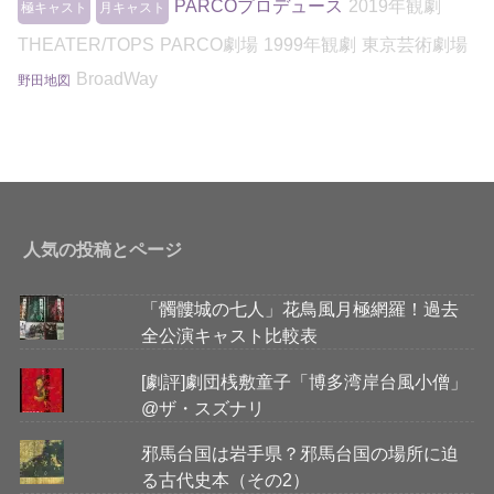
PARCOプロデュース
2019年観劇
極キャスト
月キャスト
THEATER/TOPS
PARCO劇場
1999年観劇
東京芸術劇場
BroadWay
野田地図
人気の投稿とページ
「髑髏城の七人」花鳥風月極網羅！過去
全公演キャスト比較表
[劇評]劇団桟敷童子「博多湾岸台風小僧」
@ザ・スズナリ
邪馬台国は岩手県？邪馬台国の場所に迫
る古代史本（その2）