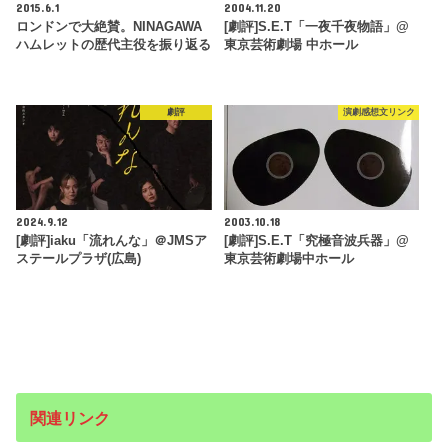
2015.6.1
2004.11.20
ロンドンで大絶賛。NINAGAWA
[劇評]S.E.T「一夜千夜物語」@
ハムレットの歴代主役を振り返る
東京芸術劇場 中ホール
劇評
演劇感想文リンク
2024.9.12
2003.10.18
[劇評]iaku「流れんな」＠JMSア
[劇評]S.E.T「究極音波兵器」@
ステールプラザ(広島)
東京芸術劇場中ホール
関連リンク