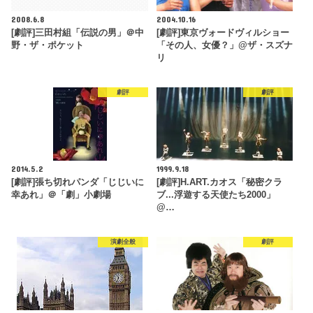
2008.6.8
2004.10.16
[劇評]三田村組「伝説の男」＠中
[劇評]東京ヴォードヴィルショー
野・ザ・ポケット
「その人、女優？」@ザ・スズナ
リ
劇評
劇評
2014.5.2
1999.9.18
[劇評]張ち切れパンダ「じじいに
[劇評]H.ART.カオス「秘密クラ
幸あれ」＠「劇」小劇場
ブ...浮遊する天使たち2000」
@…
演劇全般
劇評