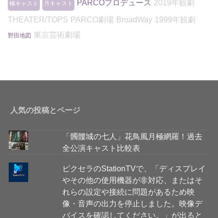
PARCOプロデュース
2019年観劇
極キャスト
月キャスト
THEATER/TOPS
PARCO劇場
BroadWay
1999年観劇
東京芸術劇場
野田地図
人気の投稿とページ
「髑髏城の七人」花鳥風月極網羅！過去
全公演キャスト比較表
ピクセラのStationTVで、「ディスプレイ
やその他の使用機器が非対応、またはそ
れらの設定や接続に問題があるため映
像・音声の出力を停止しました。映像デ
バイスを確認してください。」が出ると