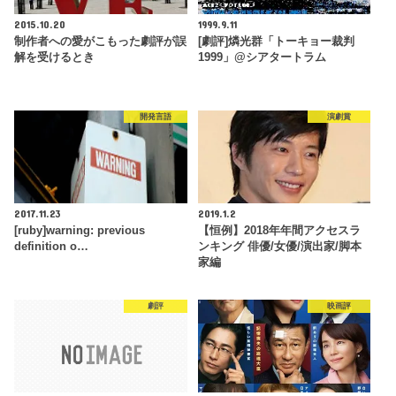
2015.10.20
1999.9.11
制作者への愛がこもった劇評が誤
[劇評]燐光群「トーキョー裁判
解を受けるとき
1999」@シアタートラム
開発言語
演劇賞
2017.11.23
2019.1.2
[ruby]warning: previous
【恒例】2018年年間アクセスラ
definition o…
ンキング 俳優/女優/演出家/脚本
家編
劇評
映画評