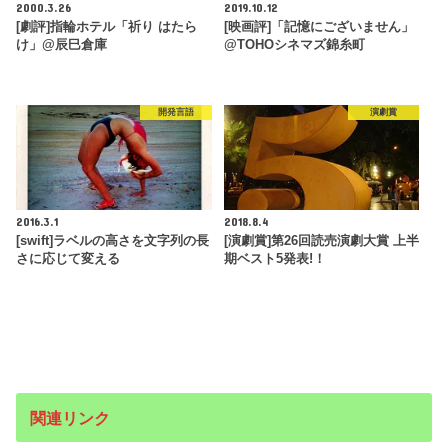
2000.3.26
2019.10.12
[劇評]指輪ホテル「祈り はたら
[映画評]「記憶にございません」
け」@辰巳倉庫
@TOHOシネマズ錦糸町
開発言語
演劇賞
2016.3.1
2018.8.4
[swift]ラベルの高さを文字列の長
[演劇賞]第26回読売演劇大賞 上半
さに応じて変える
期ベスト5発表!！
関連リンク