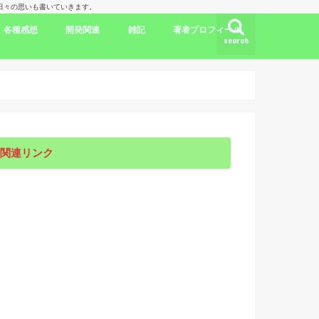
理人の日々の思いも書いていきます。
各種感想
開発関連
雑記
著者プロフィール
search
ク
ドラマ出演情報
劇評
書評
映画評
旅行記
開発言語
iPhone/Mac
WordPress
Ubuntu
集合知/人工知能
日本
アメリカ
韓国
中国
海外劇評
KDP
関連リンク