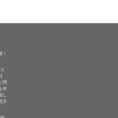
羅！
ィス
対
に問
を停
認し
処方
作戦