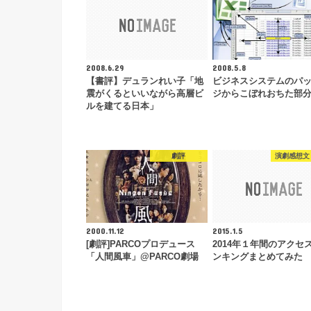
2008.6.29
2008.5.8
【書評】デュランれい子「地
ビジネスシステムのパ
震がくるといいながら高層ビ
ジからこぼれおちた部
ルを建てる日本」
劇評
演劇感想文
2000.11.12
2015.1.5
[劇評]PARCOプロデュース
2014年１年間のアクセ
「人間風車」@PARCO劇場
ンキングまとめてみた