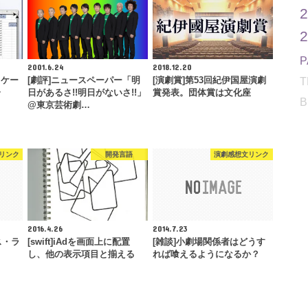
2001.6.24
2018.12.20
ッケー
[劇評]ニュースペーパー「明
[演劇賞]第53回紀伊国屋演劇
T
分
日があるさ!!明日がないさ!!」
賞発表。団体賞は文化座
B
@東京芸術劇…
リンク
開発言語
演劇感想文リンク
2016.4.26
2014.7.23
ス・ラ
[swift]iAdを画面上に配置
[雑談]小劇場関係者はどうす
し、他の表示項目と揃える
れば喰えるようになるか？