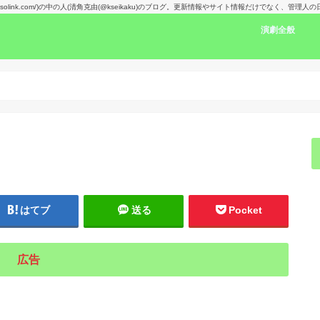
kansolink.com/)の中の人(清角克由(@kseikaku)のブログ。更新情報やサイト情報だけでなく、管
演劇全般
演劇感想文リン
舞台で見た人の
楽しみな舞台！
演劇賞
はてブ
送る
Pocket
広告