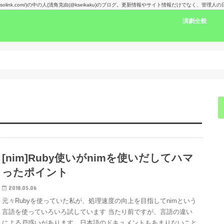
kansolink.com/)の中の人(清角克由(@kseikaku)のブログ。更新情報やサイト情報だけでなく、管
演劇全般
演劇感想文リン
舞台で見た人の
楽しみな舞台！
演劇賞
[nim]Ruby使いがnimを使いだしてハマ
ったポイント
2018.05.06
元々Rubyを使っていた私が、処理速度の向上を目指してnimという
言語を使っていろいろ試しています 当たり前ですが、言語の違い
による戸惑いがあります。日本語のドキュメントもあまりないこと