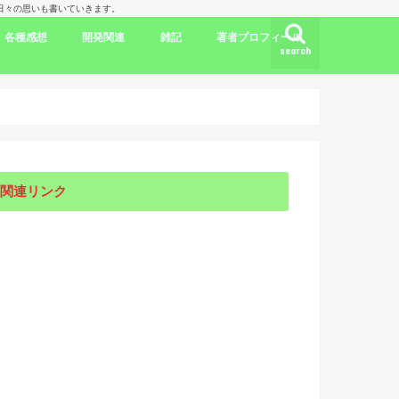
理人の日々の思いも書いていきます。
各種感想
開発関連
雑記
著者プロフィール
search
ク
ドラマ出演情報
劇評
書評
映画評
旅行記
開発言語
iPhone/Mac
WordPress
Ubuntu
集合知/人工知能
日本
アメリカ
韓国
中国
海外劇評
KDP
関連リンク