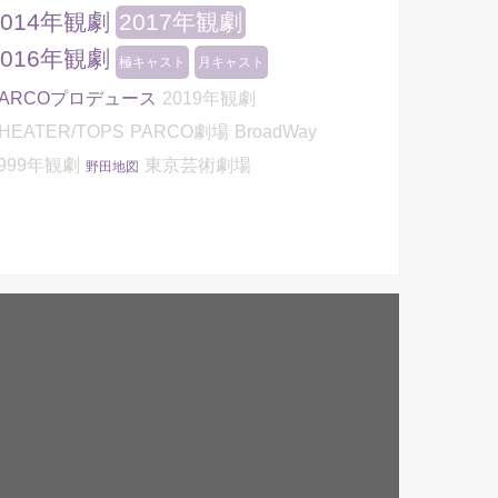
2014年観劇
2017年観劇
2016年観劇
極キャスト
月キャスト
PARCOプロデュース
2019年観劇
HEATER/TOPS
PARCO劇場
BroadWay
999年観劇
東京芸術劇場
野田地図