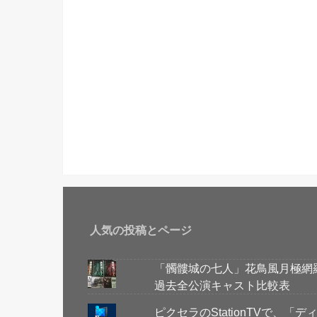
人気の投稿とページ
「髑髏城の七人」花鳥風月極網
過去全公演キャスト比較表
ピクセラのStationTVで、「デ