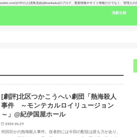
kansolink.com/)の中の人(清角克由(@kseikaku)のブログ。更新情報やサイト情報だけでなく、管
演劇全般
演劇感想文リン
舞台で見た人の
楽しみな舞台！
演劇賞
[劇評]北区つかこうへい劇団「熱海殺人
事件 ～モンテカルロイリュージョン
～」@紀伊国屋ホール
2002.06.29
何回目かの熱海殺人事件。役者的には今回の配役は誰も力があり、