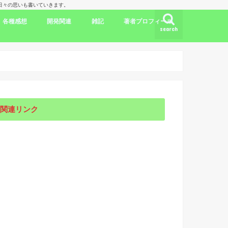
理人の日々の思いも書いていきます。
各種感想
開発関連
雑記
著者プロフィール
search
ク
ドラマ出演情報
劇評
書評
映画評
旅行記
開発言語
iPhone/Mac
WordPress
Ubuntu
集合知/人工知能
日本
アメリカ
韓国
中国
海外劇評
KDP
関連リンク