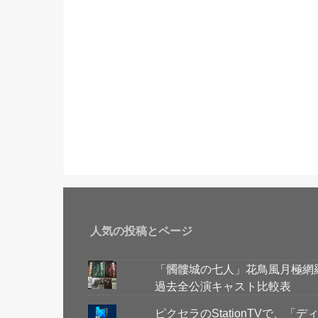
人気の投稿とページ
「髑髏城の七人」花鳥風月極網
過去全公演キャスト比較表
ピクセラのStationTVで、「デ