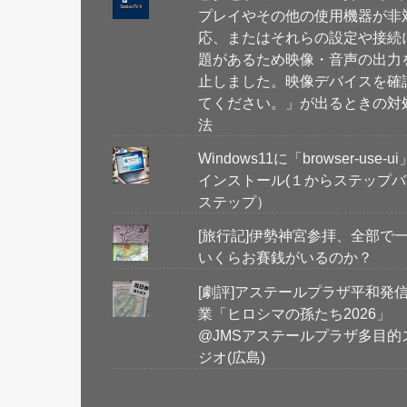
プレイやその他の使用機器が非
応、またはそれらの設定や接続
題があるため映像・音声の出力
止しました。映像デバイスを確
てください。」が出るときの対
法
Windows11に「browser-use-u
インストール(１からステップバ
ステップ）
[旅行記]伊勢神宮参拝、全部で
いくらお賽銭がいるのか？
[劇評]アステールプラザ平和発
業「ヒロシマの孫たち2026」
@JMSアステールプラザ多目的
ジオ(広島)