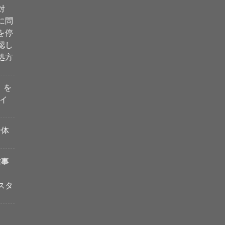
対
に問
を停
認し
処方
i」を
イ
一体
信事
スタ