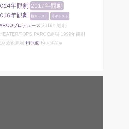
2014年観劇
2017年観劇
2016年観劇
極キャスト
月キャスト
PARCOプロデュース
2019年観劇
HEATER/TOPS
PARCO劇場
1999年観劇
東京芸術劇場
BroadWay
野田地図