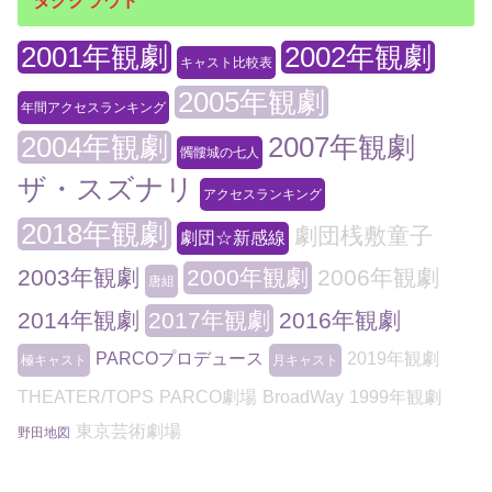
2001年観劇
2002年観劇
キャスト比較表
2005年観劇
年間アクセスランキング
2004年観劇
2007年観劇
髑髏城の七人
ザ・スズナリ
アクセスランキング
2018年観劇
劇団桟敷童子
劇団☆新感線
2003年観劇
2000年観劇
2006年観劇
唐組
2014年観劇
2017年観劇
2016年観劇
PARCOプロデュース
2019年観劇
極キャスト
月キャスト
THEATER/TOPS
PARCO劇場
BroadWay
1999年観劇
東京芸術劇場
野田地図