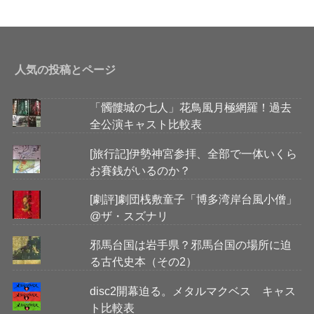
人気の投稿とページ
「髑髏城の七人」花鳥風月極網羅！過去
全公演キャスト比較表
[旅行記]伊勢神宮参拝、全部で一体いくら
お賽銭がいるのか？
[劇評]劇団桟敷童子「博多湾岸台風小僧」
@ザ・スズナリ
邪馬台国は岩手県？邪馬台国の場所に迫
る古代史本（その2）
disc2開幕迫る。メタルマクベス キャス
ト比較表