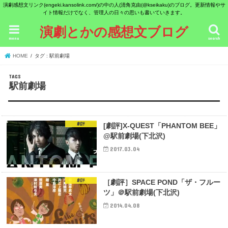
演劇感想文リンク(engeki.kansolink.com/)の中の人(清角克由(@kseikaku)のブログ。更新情報やサ
イト情報だけでなく、管理人の日々の思いも書いていきます。
演劇とかの感想文ブログ
menu
search
HOME
タグ : 駅前劇場
駅前劇場
劇評
[劇評]X-QUEST「PHANTOM BEE」
@駅前劇場(下北沢)
2017.03.04
劇評
［劇評］SPACE POND「ザ・フルー
ツ」＠駅前劇場(下北沢)
2014.04.08