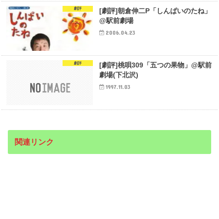
劇評
[劇評]朝倉伸二P「しんぱいのたね」
@駅前劇場
2006.04.23
劇評
[劇評]桃唄309「五つの果物」@駅前
劇場(下北沢)
1997.11.03
関連リンク