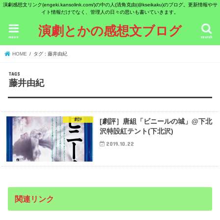
演劇感想文リンク(engeki.kansolink.com/)の中の人(清角克由(@kseikaku)のブログ。更新情報やサ
イト情報だけでなく、管理人の日々の思いも書いていきます。
演劇とかの感想文ブログ
menu
search
HOME
タグ : 藤井由紀
藤井由紀
劇評
[劇評］唐組「ビニールの城」@下北
沢特設紅テント(下北沢)
2019.10.22
関連リンク