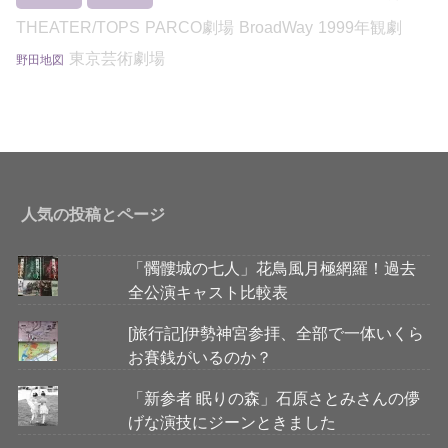
THEATER/TOPS
PARCO劇場
BroadWay
1999年観劇
東京芸術劇場
野田地図
人気の投稿とページ
「髑髏城の七人」花鳥風月極網羅！過去
全公演キャスト比較表
[旅行記]伊勢神宮参拝、全部で一体いくら
お賽銭がいるのか？
「新参者 眠りの森」石原さとみさんの儚
げな演技にジーンときました