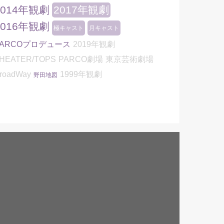
2014年観劇
2017年観劇
2016年観劇
極キャスト
月キャスト
PARCOプロデュース
2019年観劇
HEATER/TOPS
PARCO劇場
東京芸術劇場
roadWay
1999年観劇
野田地図