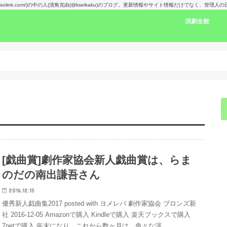
kansolink.com/)の中の人(清角克由(@kseikaku)のブログ。更新情報やサイト情報だけでなく、管
演劇全般
演劇感想文リン
舞台で見た人の
楽しみな舞台！
演劇賞
[戯曲賞]劇作家協会新人戯曲賞は、らま
のだの南出謙吾さん
2016.12.15
優秀新人戯曲集2017 posted with ヨメレバ 劇作家協会 ブロンズ新
社 2016-12-05 Amazonで購入 Kindleで購入 楽天ブックスで購入
7netで購入 年末になり、これから数ヶ月は、色々な演…