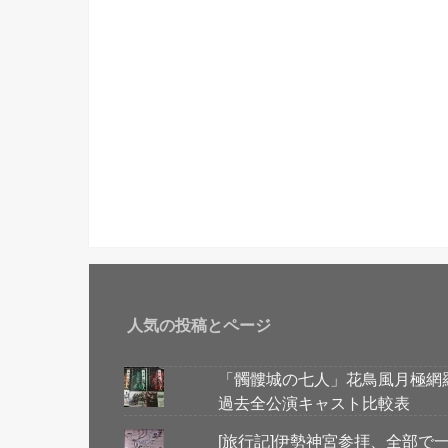
人気の投稿とページ
「髑髏城の七人」花鳥風月極網
過去全公演キャスト比較表
[旅行記]伊勢神宮参拝、全部で