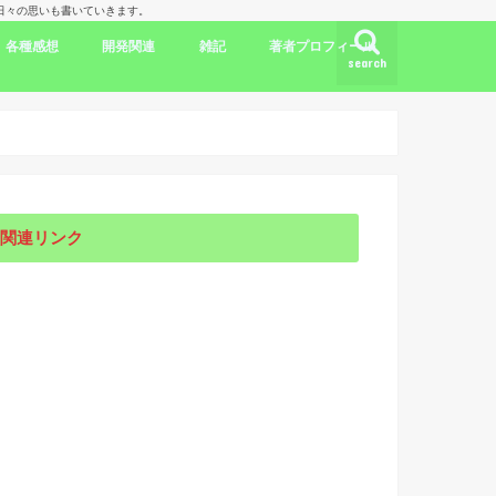
理人の日々の思いも書いていきます。
各種感想
開発関連
雑記
著者プロフィール
search
ク
ドラマ出演情報
劇評
書評
映画評
旅行記
開発言語
iPhone/Mac
WordPress
Ubuntu
集合知/人工知能
日本
アメリカ
韓国
中国
海外劇評
KDP
関連リンク