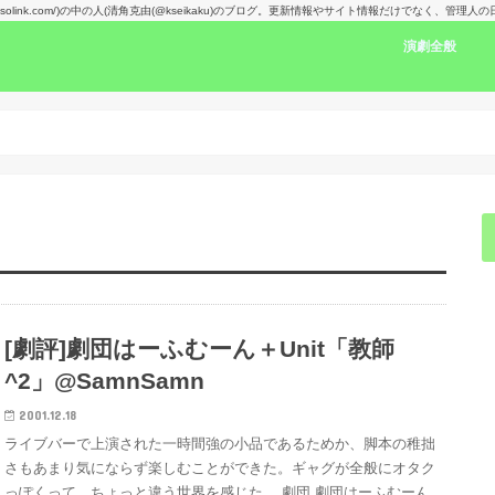
kansolink.com/)の中の人(清角克由(@kseikaku)のブログ。更新情報やサイト情報だけでなく、管
演劇全般
演劇感想文リン
舞台で見た人の
楽しみな舞台！
演劇賞
[劇評]劇団はーふむーん＋Unit「教師
^2」@SamnSamn
2001.12.18
ライブバーで上演された一時間強の小品であるためか、脚本の稚拙
さもあまり気にならず楽しむことができた。ギャグが全般にオタク
っぽくって、ちょっと違う世界を感じた。 劇団 劇団はーふむーん