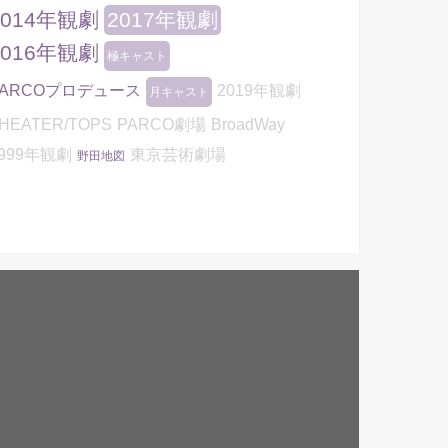
2014年観劇
2017年観劇
2016年観劇
極キャスト
PARCOプロデュース
2019年観劇
月キャスト
HEATER/TOPS
PARCO劇場
BroadWay
999年観劇
東京芸術劇場
野田地図