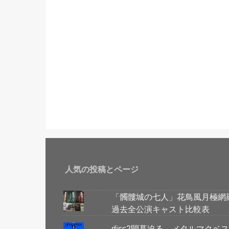
人気の投稿とページ
「髑髏城の七人」花鳥風月極網
過去全公演キャスト比較表
disc2開幕迫る。メタルマク