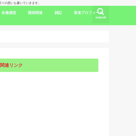
理人の日々の思いも書いていきます。
各種感想
開発関連
雑記
著者プロフィール
search
ク
ドラマ出演情報
劇評
書評
映画評
旅行記
開発言語
iPhone/Mac
WordPress
Ubuntu
集合知/人工知能
日本
アメリカ
韓国
中国
海外劇評
KDP
関連リンク