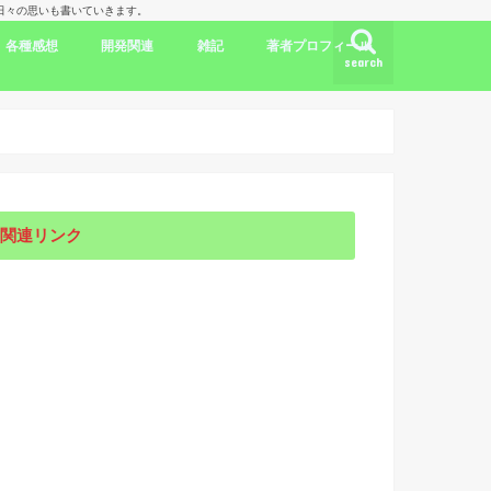
理人の日々の思いも書いていきます。
各種感想
開発関連
雑記
著者プロフィール
search
ク
ドラマ出演情報
劇評
書評
映画評
旅行記
開発言語
iPhone/Mac
WordPress
Ubuntu
集合知/人工知能
日本
アメリカ
韓国
中国
海外劇評
KDP
関連リンク