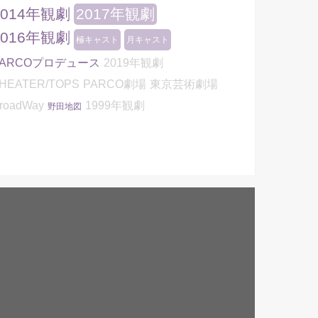
2014年観劇
2017年観劇
2016年観劇
極キャスト
月キャスト
PARCOプロデュース
2019年観劇
HEATER/TOPS
PARCO劇場
東京芸術劇場
roadWay
1999年観劇
野田地図