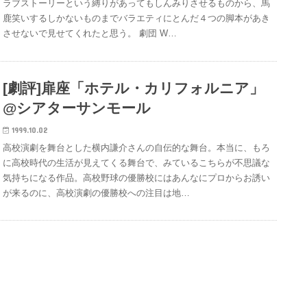
ラブストーリーという縛りがあってもしんみりさせるものから、馬
鹿笑いするしかないものまでバラエティにとんだ４つの脚本があき
させないで見せてくれたと思う。 劇団 W…
[劇評]扉座「ホテル・カリフォルニア」
@シアターサンモール
1999.10.02
高校演劇を舞台とした横内謙介さんの自伝的な舞台。本当に、もろ
に高校時代の生活が見えてくる舞台で、みているこちらが不思議な
気持ちになる作品。高校野球の優勝校にはあんなにプロからお誘い
が来るのに、高校演劇の優勝校への注目は地…