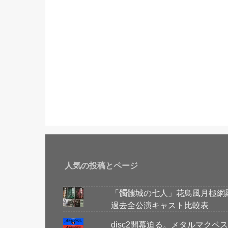
人気の投稿とページ
「髑髏城の七人」花鳥風月極網
過去全公演キャスト比較表
disc2開幕迫る。メタルマク