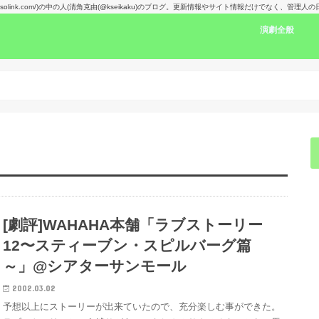
kansolink.com/)の中の人(清角克由(@kseikaku)のブログ。更新情報やサイト情報だけでなく、管
演劇全般
演劇感想文リン
舞台で見た人の
楽しみな舞台！
演劇賞
[劇評]WAHAHA本舗「ラブストーリー
12〜スティーブン・スピルバーグ篇
～」@シアターサンモール
2002.03.02
予想以上にストーリーが出来ていたので、充分楽しむ事ができた。