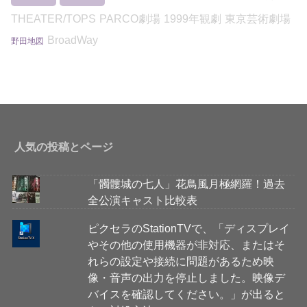
THEATER/TOPS
PARCO劇場
1999年観劇
東京芸術劇場
BroadWay
野田地図
人気の投稿とページ
「髑髏城の七人」花鳥風月極網羅！過去
全公演キャスト比較表
ピクセラのStationTVで、「ディスプレイ
やその他の使用機器が非対応、またはそ
れらの設定や接続に問題があるため映
像・音声の出力を停止しました。映像デ
バイスを確認してください。」が出ると