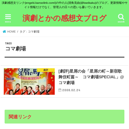
演劇感想文リンク(engeki.kansolink.com/)の中の人(清角克由(@kseikaku)のブログ。更新情報やサ
イト情報だけでなく、管理人の日々の思いも書いていきます。
演劇とかの感想文ブログ
menu
search
HOME
タグ : コマ劇場
コマ劇場
劇評
[劇評]星屑の会「星屑の町～新宿歌
舞伎町篇～ コマ劇場SPECIAL」@
コマ劇場
2008.02.24
関連リンク