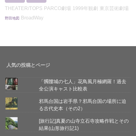
THEATER/TOPS
PARCO劇場
1999年観劇
東京芸術劇場
BroadWay
野田地図
人気の投稿とページ
「髑髏城の七人」花鳥風月極網羅！過去
全公演キャスト比較表
邪馬台国は岩手県？邪馬台国の場所に迫
る古代史本（その2）
[旅行記]真夏の山寺立石寺攻略作戦とその
結果(山形旅行記1)