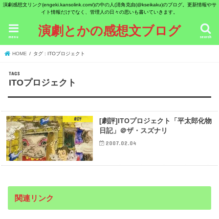
演劇感想文リンク(engeki.kansolink.com/)の中の人(清角克由(@kseikaku)のブログ。更新情報やサ
イト情報だけでなく、管理人の日々の思いも書いていきます。
演劇とかの感想文ブログ
menu
search
HOME
タグ : ITOプロジェクト
ITOプロジェクト
劇評
[劇評]ITOプロジェクト「平太郎化物
日記」＠ザ・スズナリ
2007.02.04
関連リンク