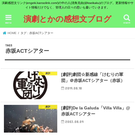
演劇感想文リンク(engeki.kansolink.com/)の中の人(清角克由(@kseikaku)のブログ。更新情報やサ
イト情報だけでなく、管理人の日々の思いも書いていきます。
演劇とかの感想文ブログ
menu
search
HOME
タグ : 赤坂ACTシアター
赤坂ACTシアター
劇評
[劇評]劇団☆新感線「けむりの軍
団」＠赤坂ACTシアター（赤坂）
2019.08.18
劇評
[劇評]De la Galuda「Villa Villa」@
赤坂ACTシアター
2003.08.09