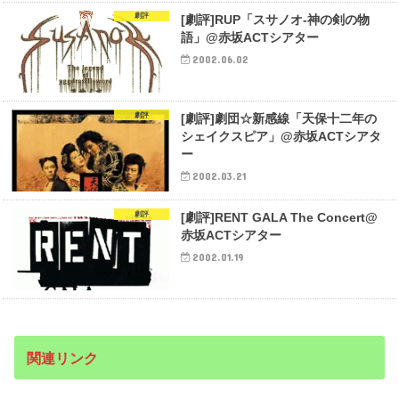
劇評
[劇評]RUP「スサノオ-神の剣の物
語」@赤坂ACTシアター
2002.06.02
劇評
[劇評]劇団☆新感線「天保十二年の
シェイクスピア」@赤坂ACTシアタ
ー
2002.03.21
劇評
[劇評]RENT GALA The Concert@
赤坂ACTシアター
2002.01.19
関連リンク