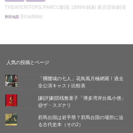
THEATER/TOPS
PARCO劇場
1999年観劇
東京芸術劇場
BroadWay
野田地図
人気の投稿とページ
「髑髏城の七人」花鳥風月極網羅！過去
全公演キャスト比較表
[劇評]劇団桟敷童子「博多湾岸台風小僧」
@ザ・スズナリ
邪馬台国は岩手県？邪馬台国の場所に迫
る古代史本（その2）