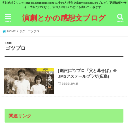
演劇感想文リンク(engeki.kansolink.com/)の中の人(清角克由(@kseikaku)のブログ。更新情報やサ
イト情報だけでなく、管理人の日々の思いも書いていきます。
演劇とかの感想文ブログ
menu
search
HOME
タグ : ゴツプロ
ゴツプロ
劇評
[劇評]ゴツプロ「父と暮せば」＠
JMSアステールプラザ(広島)
2022.09.13
関連リンク