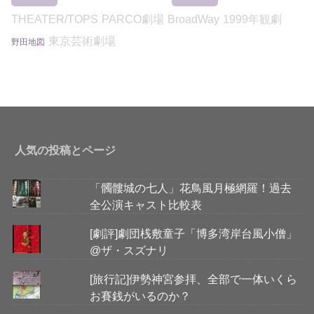
THEATER/TOPS
PARCO劇場
BroadWay
1999年観劇
東京芸術劇場
野田地図
人気の投稿とページ
「髑髏城の七人」花鳥風月極網羅！過去
全公演キャスト比較表
[劇評]劇団桟敷童子「博多湾岸台風小僧」
@ザ・スズナリ
[旅行記]伊勢神宮参拝、全部で一体いくら
お賽銭がいるのか？