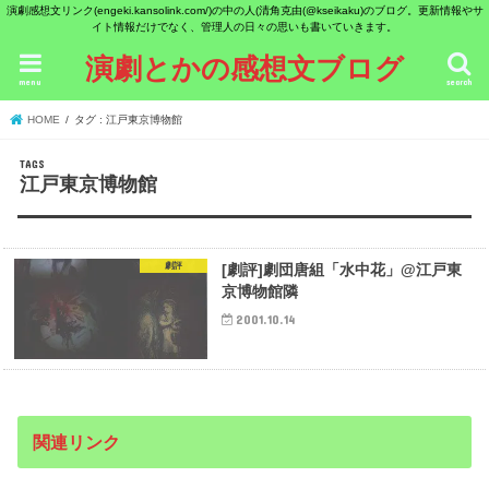
演劇感想文リンク(engeki.kansolink.com/)の中の人(清角克由(@kseikaku)のブログ。更新情報やサ
イト情報だけでなく、管理人の日々の思いも書いていきます。
演劇とかの感想文ブログ
menu
search
HOME
タグ : 江戸東京博物館
江戸東京博物館
劇評
[劇評]劇団唐組「水中花」@江戸東
京博物館隣
2001.10.14
関連リンク