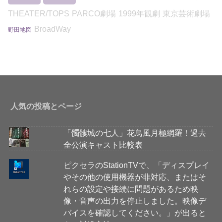
THEATER/TOPS
PARCO劇場
1999年観劇
東京芸術劇場
BroadWay
野田地図
人気の投稿とページ
「髑髏城の七人」花鳥風月極網羅！過去
全公演キャスト比較表
ピクセラのStationTVで、「ディスプレイ
やその他の使用機器が非対応、またはそ
れらの設定や接続に問題があるため映
像・音声の出力を停止しました。映像デ
バイスを確認してください。」が出ると