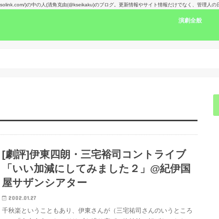
kansolink.com/)の中の人(清角克由(@kseikaku)のブログ。更新情報やサイト情報だけでなく、管
演劇全般
演劇感想文リン
舞台で見た人の
楽しみな舞台！
演劇賞
[劇評]伊東四朗・三宅裕司コントライブ
「いい加減にしてみました２」@紀伊国
屋サザンシアター
2002.01.27
千秋楽ということもあり、伊東さんが（三宅祐司さんのいうところ