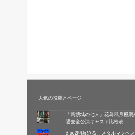
人気の投稿とページ
「髑髏城の七人」花鳥風月極網
過去全公演キャスト比較表
disc2開幕迫る。メタルマク