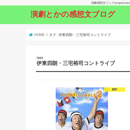
演劇感想文リンク(engeki.
演劇とかの感想文ブログ
HOME
タグ : 伊東四朗・三宅裕司コントライブ
伊東四朗・三宅裕司コントライブ
劇評