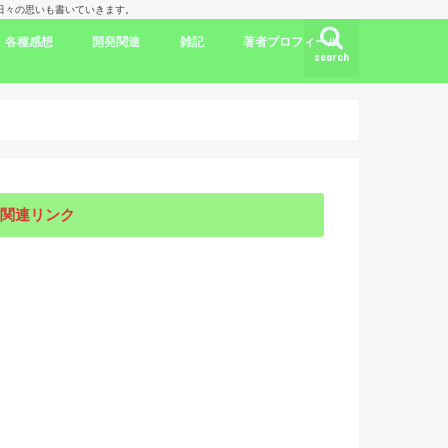
理人の日々の思いも書いていきます。
各種感想
開発関連
雑記
著者プロフィール
search
ク
ドラマ出演情報
劇評
書評
映画評
旅行記
開発言語
iPhone/Mac
WordPress
Ubuntu
集合知/人工知能
日本
アメリカ
韓国
中国
海外劇評
KDP
関連リンク