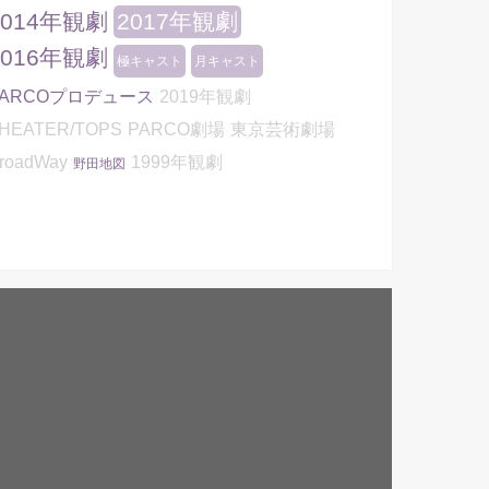
2014年観劇
2017年観劇
2016年観劇
極キャスト
月キャスト
PARCOプロデュース
2019年観劇
HEATER/TOPS
PARCO劇場
東京芸術劇場
roadWay
1999年観劇
野田地図