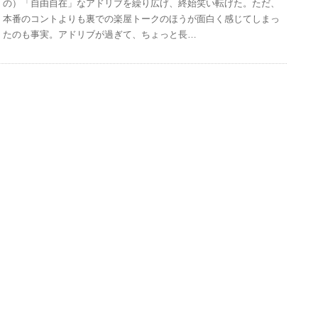
の）「自由自在」なアドリブを繰り広げ、終始笑い転げた。ただ、
本番のコントよりも裏での楽屋トークのほうが面白く感じてしまっ
たのも事実。アドリブが過ぎて、ちょっと長…