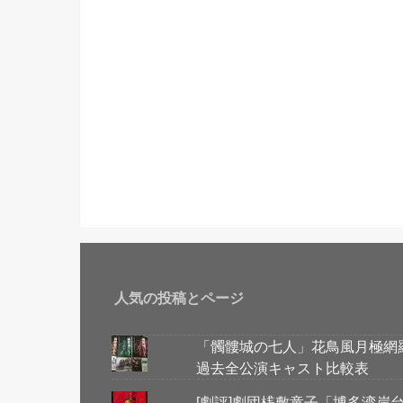
人気の投稿とページ
「髑髏城の七人」花鳥風月極網
過去全公演キャスト比較表
[劇評]劇団桟敷童子「博多湾岸