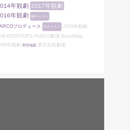
2014年観劇
2017年観劇
2016年観劇
極キャスト
PARCOプロデュース
2019年観劇
月キャスト
HEATER/TOPS
PARCO劇場
BroadWay
999年観劇
東京芸術劇場
野田地図