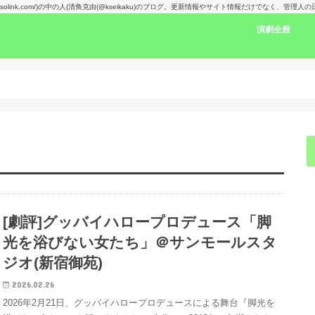
kansolink.com/)の中の人(清角克由(@kseikaku)のブログ。更新情報やサイト情報だけでなく、管
演劇全般
演劇感想文リン
舞台で見た人の
楽しみな舞台！
演劇賞
[劇評]グッバイハロープロデュース「脚
光を浴びない女たち」＠サンモールスタ
ジオ(新宿御苑)
2026.02.26
2026年2月21日、グッバイハロープロデュースによる舞台『脚光を