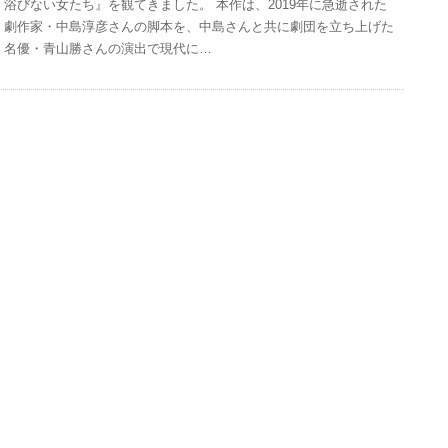
浴びない女たち』を観てきました。 本作は、2019年に急逝された
劇作家・中島淳彦さんの脚本を、中島さんと共に劇団を立ち上げた
名優・青山勝さんの演出で現代に…