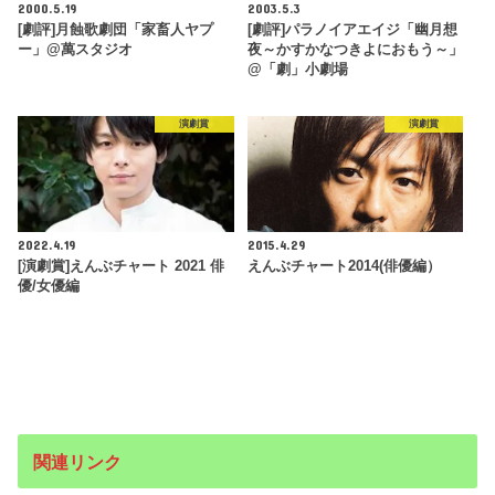
2000.5.19
2003.5.3
[劇評]月蝕歌劇団「家畜人ヤプ
[劇評]パラノイアエイジ「幽月想
ー」@萬スタジオ
夜～かすかなつきよにおもう～」
@「劇」小劇場
演劇賞
演劇賞
2022.4.19
2015.4.29
[演劇賞]えんぶチャート 2021 俳
えんぶチャート2014(俳優編）
優/女優編
関連リンク