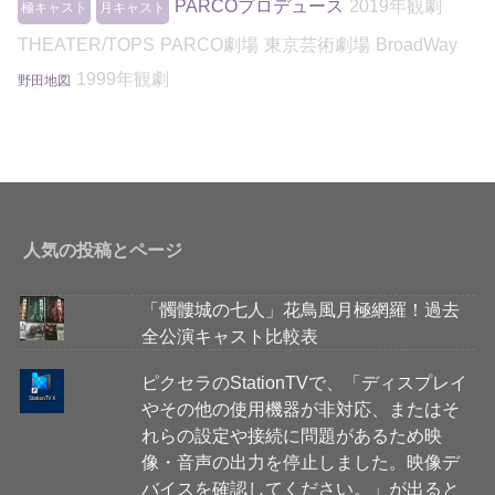
PARCOプロデュース
2019年観劇
極キャスト
月キャスト
THEATER/TOPS
PARCO劇場
東京芸術劇場
BroadWay
1999年観劇
野田地図
人気の投稿とページ
「髑髏城の七人」花鳥風月極網羅！過去
全公演キャスト比較表
ピクセラのStationTVで、「ディスプレイ
やその他の使用機器が非対応、またはそ
れらの設定や接続に問題があるため映
像・音声の出力を停止しました。映像デ
バイスを確認してください。」が出ると