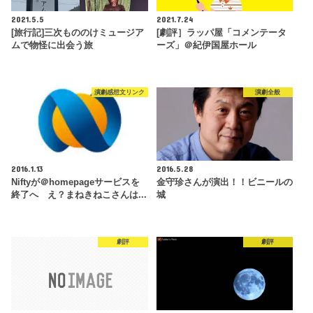
2021.5.5
2021.7.24
[旅行記]三次もののけミュージア
[劇評］ラッパ屋「コメンテータ
ムで物怪に出会う旅
ーズ」＠紀伊国屋ホール
演劇感想文リンク
演劇全般
2016.1.13
2016.5.28
Niftyが＠homepageサービスを
金守珍さんが演出！！ビニールの
終了へ え？まねきねこさんは...
城
劇評
劇評